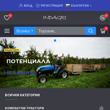
ВХОД
РЕГИСТРАЦИЯ
БЪЛГАРСКИ
0
0
0
Всички
НЕВЕРОЯ
СТИ
И
ВСИЧКИ КАТЕГОРИИ
КОМПАКТНИ ТРАКТОРИ