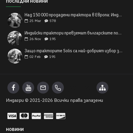
ПОСЛЕДНИ НОВИНИ
Над 150 000 продадени трактора в Европа: Индийските трактори Solis и техния легендарен успех
25
Mar
578
Индийски трактори превземат българските полета
26
Nov
195
Защо тракторите Solis са най-добрият избор за българските малки и средни фермери?
02
Feb
195
Индагри © 2021-
2026 Всички права запазени
НОВИНИ