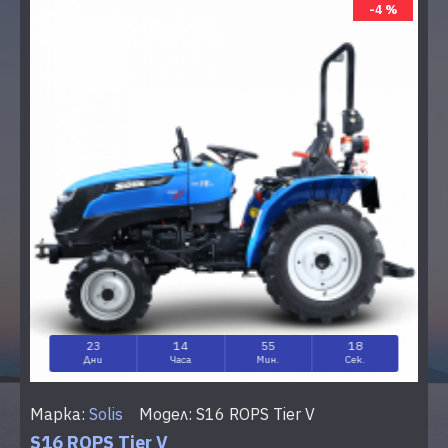
-4 %
23
14
55
17
Дни
Часа
Мин.
Сек.
Марка:
Solis
Модел:
S16 ROPS Tier V
S16 ROPS Tier V