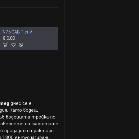
N75 CAB Tier V
€ 0.00
итед
днес се е
дия. Като водещ
във водещата тройка по
 доверието на клиентите
ой продадени трактори
д 1800 ентусиазирани