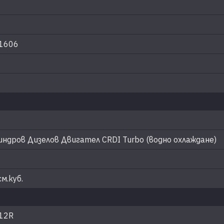
1606
I
индров Дизелов Двигател CRDI Turbo (водно охлаждане)
м.куб.
 12R