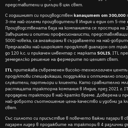
представители и дилъри в цял свят.
С годишният си производствен
капацитет от 300,000
т
3-те най-големи производители в Индия и един от 5-те 
Производствената база на компанията се простира на 20
Завършени и опитни професионалисти, представляващи 
5000 човека, са ангажирани в създаването на най-добрите
Предлагайки най-широкият продуктов диапазон от тра
до 120 к.с. и прикачен инвентар с марката
SOLIS
, ITL пр
земеделско решение на фермерите по целият свят.
ITL
притежава съвременен високо-технологичен център
продуктови спецификации, поддръжка и оптимално опол
служители, партньори и клиенти. Като сравнително млад
растящата тракторна компания в Индия, през 2021 г. IT
продадени трактори в най-кратко време. Доверена и пр
най-доброто съотношение цена-качество и удобни за кл
свят.
Със силното си присъствие в повечето важни пазари в с
пазарен лидер в продажбите на трактори в 4 различни д