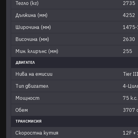
Тегло (кг)
2735
Дължина (мм)
4252
Широчина (мм)
1475-
Височина (мм)
2630
Мин. клирънс (мм)
255
ДВИГАТЕЛ
Нива на емисии
Tier II
Тип двигател
4-Цил
Мощност
75 к.с.
Обем
3707 с
ТРАНСМИСИЯ
Скоростна кутия
12F +