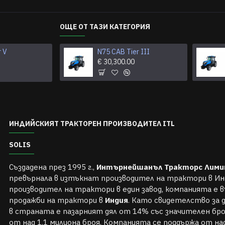
ОЩЕ ОТ ТАЗИ КАТЕГОРИЯ
r V
S26 ROPS Tier V
N75 CAB Tier III
€ 0.00
€ 30,300.00
ИНДИЙСКИЯТ ТРАКТОРЕН ПРОИЗВОДИТЕЛ ITL
SOLIS
Създадена през 1995 г.,
Интърнейшанъл Тракторс Лим
превърнала в изтъкнат производител на трактори в Ин
производител на трактори в един завод, компанията е 
продажби на трактори в
Индия
. Като свидетелство за
в страната е пазарният дял от 14% със значителен бр
от над 1.1 милиона броя. Компанията се поддържа от на