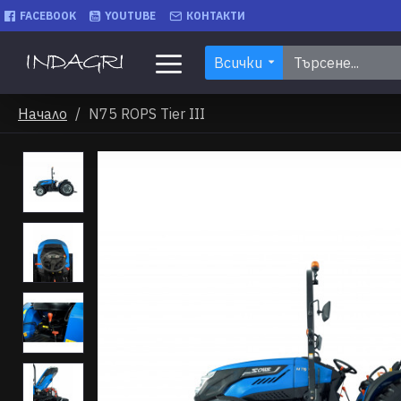
FACEBOOK
YOUTUBE
КОНТАКТИ
Всички
Начало
N75 ROPS Tier III