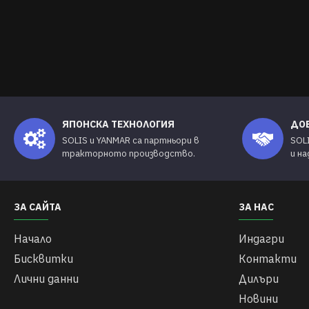
ЯПОНСКА ТЕХНОЛОГИЯ
ДО
SOLIS и YANMAR са партньори в
SOL
тракторното производство.
и н
ЗА САЙТА
ЗА НАС
Начало
Индагри
Бисквитки
Контакти
Лични данни
Дилъри
Новини