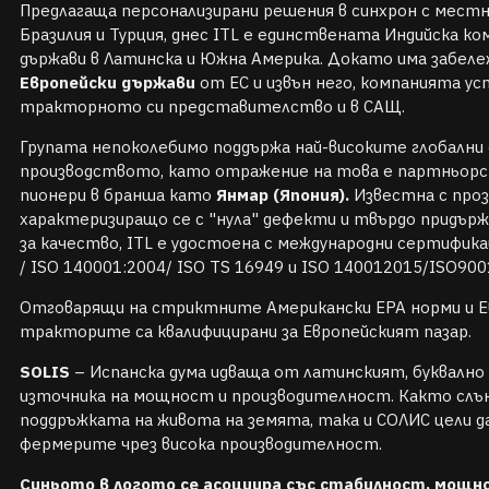
Предлагаща персонализирани решения в синхрон с местн
Бразилия и Турция, днес ITL е единствената Индийска ко
държави в Латинска и Южна Америка. Докато има забел
Европейски държави
от ЕС и извън него, компанията у
тракторното си представителство и в САЩ.
Групата непоколебимо поддържа най-високите глобални
производството, като отражение на това е партньор
пионери в бранша като
Янмар (Япония).
Известна с про
характеризиращо се с "нула" дефекти и твърдо придъ
за качество, ITL е удостоена с международни сертифика
/ ISO 140001:2004/ ISO TS 16949 и ISO 140012015/ISO90
Отговарящи на стриктните Американски EPA норми и Ев
тракторите са квалифицирани за Европейският пазар.
SOLIS
– Испанска дума идваща от латинският, буквално 
източника на мощност и производителност. Както слън
поддръжката на живота на земята, така и СОЛИС цели да
фермерите чрез висока производителност.
Синьото в логото се асоциира със стабилност, мощн