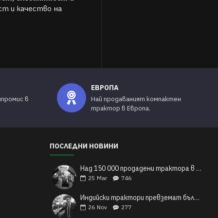
ст и качество на
ЕВРОПА
мпромис в
Най продаваният компактен
трактор в Европа.
ПОСЛЕДНИ НОВИНИ
Над 150 000 продадени трактора в Европа: Индийските трактори Solis и техния легендарен успех
25
Mar
746
Индийски трактори превземат българските полета
26
Nov
277