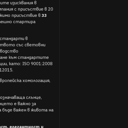
ите изисквания в
мпания с присъствие в 20
ежимо присъствие в
33
спешно стартира
 стандарти в
ството със световни
зводство
ржане към стандартите
ции, като: ISO 9001:2008
012015.
ропейска хомологация,
означаваща слънце,
цето е важно за
 бъде важен в живота на
ост, елегантност и