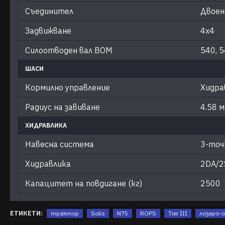
Съединител
Двоен
Задвижване
4х4
Силоотводен вал ВОМ
540, 
ШАСИ
Кормилно управление
Хидра
Радиус на завиване
4.58 м
ХИДРАВЛИКА
Навесна система
3-точк
Хидравлика
2DA/2
Капацитет на повдигане (кг)
2500
ЕТИКЕТИ:
трактор
Solis
N75
ROPS
Tier III
лозаро-