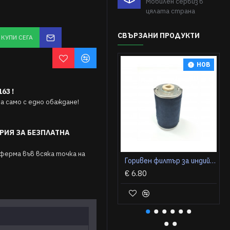
Мобилен сервиз в
цялата страна
СВЪРЗАНИ ПРОДУКТИ
КУПИ СЕГА
НОВ
63 !
 само с едно обаждане!
РИЯ ЗА БЕЗПЛАТНА
ферма във всяка точка на
Горивен филтър за индийски трактор Solis S50
€ 6.80