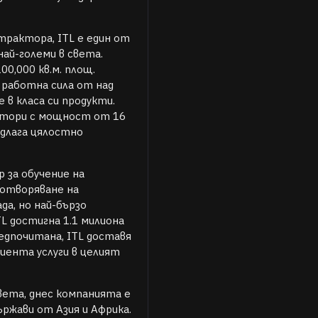
рактора, ITL е един от
най-големи в света.
0,000 кв.м. площ.
работна сила от над
 в класа си продукти.
ктори с мощност от 16
едлага цялостно
 за обучение на
зотворяване на
а, но най-бързо
L достигна 1.1 милиона
едпочитана, ITL доставя
иента услуги в целият
вета, днес компанията е
ържави от Азия и Африка.