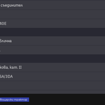
 съединител
540E
влична
.
ова, кат. II
SA/3DA
овощарски трактор