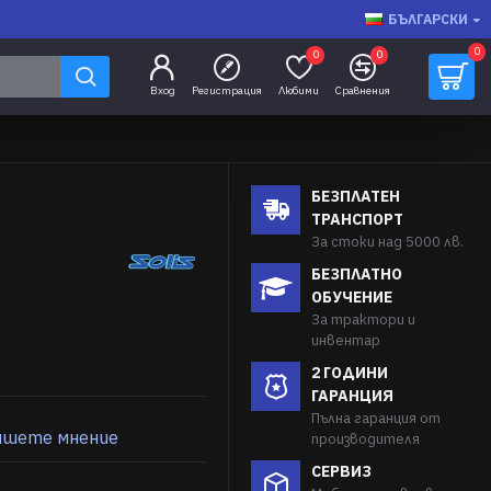
БЪЛГАРСКИ
0
0
0
Вход
Регистрация
Любими
Сравнения
БЕЗПЛАТЕН
ТРАНСПОРТ
За стоки над 5000 лв.
БЕЗПЛАТНО
ОБУЧЕНИЕ
За трактори и
инвентар
2 ГОДИНИ
ГАРАНЦИЯ
Пълна гаранция от
ишете мнение
производителя
СЕРВИЗ