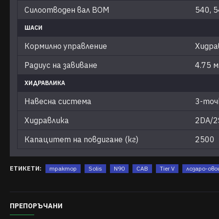
Силоотводен вал ВОМ
540, 
ШАСИ
Кормилно управление
Хидра
Радиус на завиване
4.75 м
ХИДРАВЛИКА
Навесна система
3-точк
Хидравлика
2DA/2
Капацитет на повдигане (кг)
2500
ЕТИКЕТИ:
трактор
Solis
N90
CAB
Tier V
лозаро-ов
ПРЕПОРЪЧАНИ