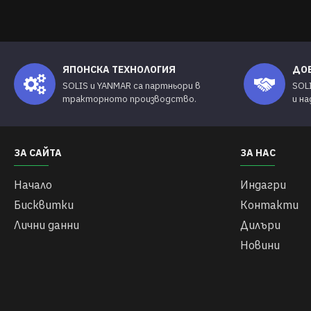
ЯПОНСКА ТЕХНОЛОГИЯ
ДО
SOLIS и YANMAR са партньори в
SOL
тракторното производство.
и н
ЗА САЙТА
ЗА НАС
Начало
Индагри
Бисквитки
Контакти
Лични данни
Дилъри
Новини