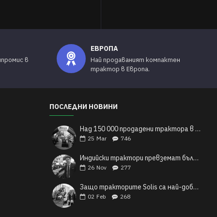
ЕВРОПА
мпромис в
Най продаваният компактен
трактор в Европа.
ПОСЛЕДНИ НОВИНИ
Над 150 000 продадени трактора в Европа: Индийските трактори Solis и техния легендарен успех
25
Mar
746
Индийски трактори превземат българските полета
26
Nov
277
Защо тракторите Solis са най-добрият избор за българските малки и средни фермери?
02
Feb
268