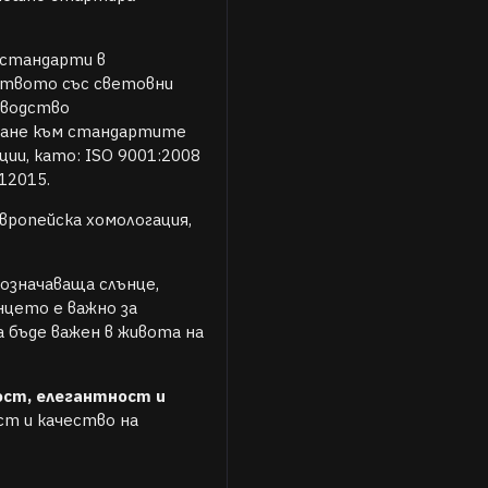
 стандарти в
ството със световни
зводство
ржане към стандартите
ции, като: ISO 9001:2008
012015.
ропейска хомологация,
означаваща слънце,
цето е важно за
 бъде важен в живота на
ост, елегантност и
ст и качество на