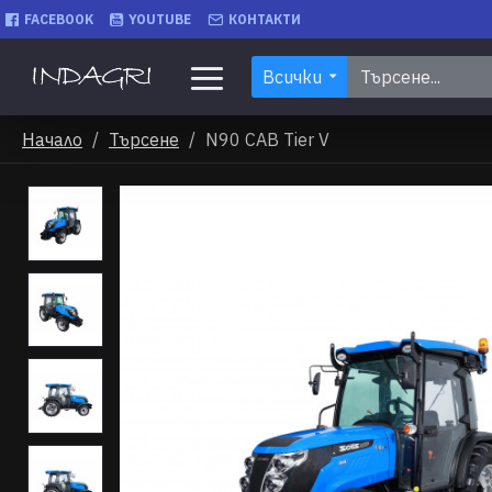
FACEBOOK
YOUTUBE
КОНТАКТИ
Всички
Начало
Търсене
N90 CAB Tier V