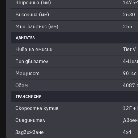
Широчина (мм)
1475-
Височина (мм)
2630
Мин. клирънс (мм)
255
ДВИГАТЕЛ
Нива на емисии
Tier V
Тип двигател
4-Цил
Мощност
90 к.с.
Обем
4087 с
ТРАНСМИСИЯ
Скоростна кутия
12F +
Съединител
Двоен
Задвижване
4х4