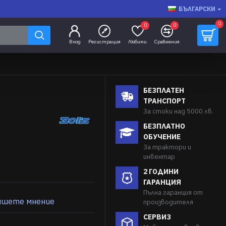
БЪЛГАРСКИ
0
0
0
Вход
Регистрация
Любими
Сравнения
БЕЗПЛАТЕН
ТРАНСПОРТ
За стоки над 5000 лв.
БЕЗПЛАТНО
ОБУЧЕНИЕ
За трактори и
инвентар
2 ГОДИНИ
ГАРАНЦИЯ
Пълна гаранция от
ишете мнение
производителя
СЕРВИЗ