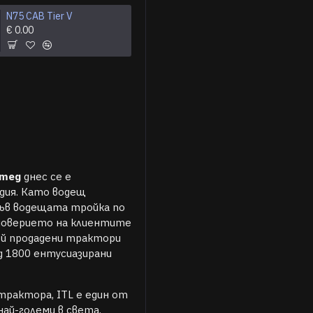
N75 CAB Tier V
€ 0.00
итед
днес се е
дия. Като водещ
във водещата тройка по
 доверието на клиентите
ой продадени трактори
д 1800 ентусиазирани
рактора, ITL е един от
най-големи в света.