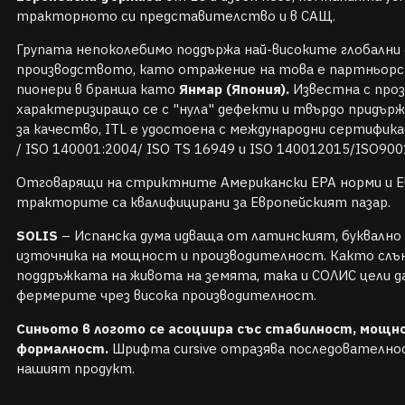
тракторното си представителство и в САЩ.
Групата непоколебимо поддържа най-високите глобални
производството, като отражение на това е партньор
пионери в бранша като
Янмар (Япония).
Известна с про
характеризиращо се с "нула" дефекти и твърдо придъ
за качество, ITL е удостоена с международни сертифика
/ ISO 140001:2004/ ISO TS 16949 и ISO 140012015/ISO90
Отговарящи на стриктните Американски EPA норми и Ев
тракторите са квалифицирани за Европейският пазар.
SOLIS
– Испанска дума идваща от латинският, буквално 
източника на мощност и производителност. Както слън
поддръжката на живота на земята, така и СОЛИС цели да
фермерите чрез висока производителност.
Синьото в логото се асоциира със стабилност, мощн
формалност.
Шрифта cursive отразява последователно
нашият продукт.