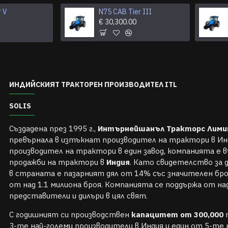
r V
S26 ROPS Tier V
N75 CAB Tier III
€ 0.00
€ 30,300.00
ИНДИЙСКИЯТ ТРАКТОРЕН ПРОИЗВОДИТЕЛ ITL
SOLIS
Създадена през 1995 г.,
Интърнейшанъл Тракторс Лим
превърнала в изтъкнат производител на трактори в Ин
производител на трактори в един завод, компанията е 
продажби на трактори в
Индия
. Като свидетелство за
в страната е пазарният дял от 14% със значителен бр
от над 1.1 милиона броя. Компанията се поддържа от на
представители и дилъри в цял свят.
С годишният си производствен
капацитет от 300,000
т
3-те най-големи производители в Индия и един от 5-те 