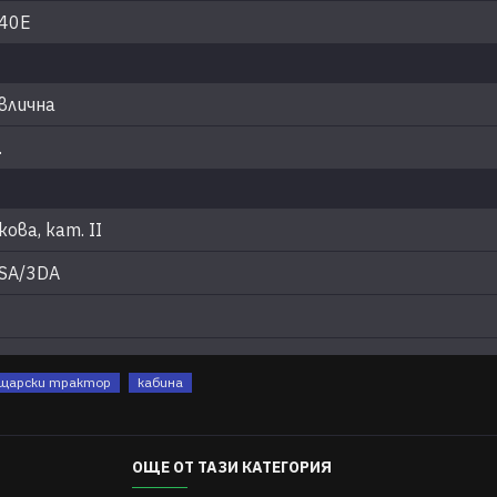
540E
влична
.
ова, кат. II
SA/3DA
ощарски трактор
кабина
ОЩЕ ОТ ТАЗИ КАТЕГОРИЯ