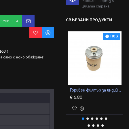
Мобилен сервиз в
цялата страна
СВЪРЗАНИ ПРОДУКТИ
КУПИ СЕГА
НОВ
63 !
 само с едно обаждане!
Горивен филтър за индийски трактор Solis S16, S22, S50
€ 6.80