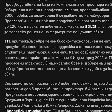
Производствената база на компанията се простира на 20
Завършени и опитни професионалисти, представляващи 
5000 човека, са ангажирани в създаването на най-добрите
Предлагайки най-широкият продуктов диапазон от тра
до 120 к.с. и прикачен инвентар с марката
SOLIS
, ITL пр
земеделско решение на фермерите по целият свят.
ITL
притежава съвременен високо-технологичен център
продуктови спецификации, поддръжка и оптимално опол
служители, партньори и клиенти. Като сравнително млад
растящата тракторна компания в Индия, през 2021 г. IT
продадени трактори в най-кратко време. Доверена и пр
най-доброто съотношение цена-качество и удобни за кл
свят.
Със силното си присъствие в повечето важни пазари в с
пазарен лидер в продажбите на трактори в 4 различни д
Предлагаща персонализирани решения в синхрон с местн
Бразилия и Турция, днес ITL е единствената Индийска ко
държави в Латинска и Южна Америка. Докато има забел
Европейски държави
от ЕС и извън него, компанията у