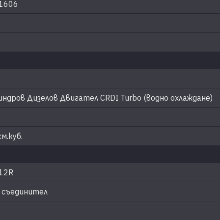
1606
индров Дизелов Двигател CRDI Turbo (водно охлаждане)
м.куб.
 12R
 съединител