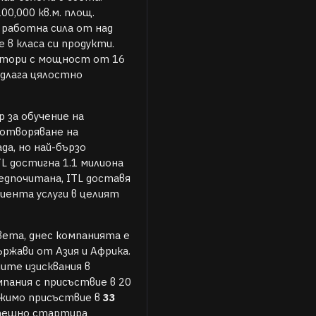
0,000 кв.м. площ.
работна сила от над
 в класа си продукти.
ктори с мощност от 16
едлага цялостно
 за обучение на
зотворяване на
а, но най-бързо
L достигна 1.1 милиона
едпочитана, ITL доставя
иента услуги в целият
вета, днес компанията е
ържави от Азия и Африка.
ите изисквания в
мпания с присъствие в 20
ежимо присъствие в
33
спешно стартира