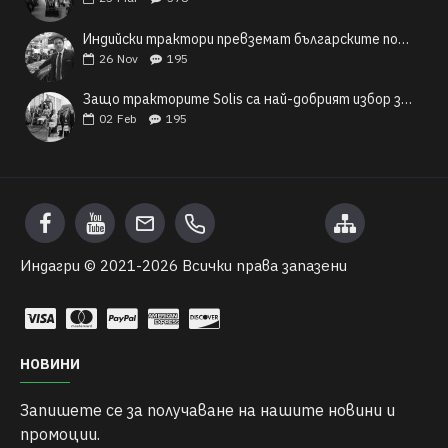
Индийски трактори превземат българските полета
26
Nov
195
Защо тракторите Solis са най-добрият избор за българските малки и средни фермери?
02
Feb
195
Индагри © 2021-
2026 Всички права запазени
НОВИНИ
Запишете се за получаване на нашите новини и
промоции.