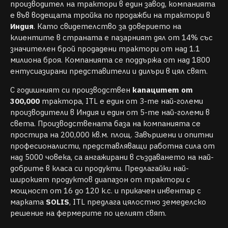
производител на трактори в един завод, компанията
е във водещата тройка по продажби на трактори в
Индия
. Като свидетелство за доверието на
клиентите в страната е пазарният дял от 14% със
значителен брой продадени трактори от над 1.1
милиона броя. Компанията се поддържа от над 1800
ентусиазирани представители и дилъри в цял свят.
С годишният си производствен
капацитет от
300,000
трактора, ITL е един от 3-те най-големи
производители в Индия и един от 5-те най-големи в
света. Производствената база на компанията се
простира на 200,000 кв.м. площ. Завършени и опитни
професионалисти, представляващи работна сила от
над 5000 човека, са ангажирани в създаването на най-
добрите в класа си продукти. Предлагайки най-
широкият продуктов диапазон от трактори с
мощност от 16 до 120 к.с. и прикачен инвентар с
марката
SOLIS
, ITL предлага цялостно земеделско
решение на фермерите по целият свят.