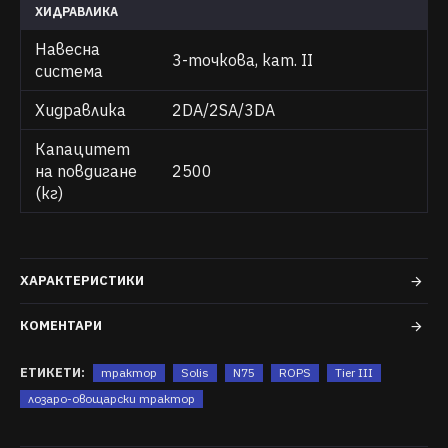
ХИДРАВЛИКА
Навесна
3-точкова, кат. II
система
Хидравлика
2DA/2SA/3DA
Капацитет
на повдигане
2500
(кг)
ХАРАКТЕРИСТИКИ
КОМЕНТАРИ
ЕТИКЕТИ:
трактор
Solis
N75
ROPS
Tier III
лозаро-овощарски трактор