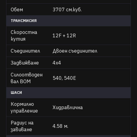
Обем
3707 см.куб.
ТРАНСМИСИЯ
Скоростна
12F + 12R
кутия
Съединител
Двоен съединител
Задвижване
4х4
Силоотводен
540, 540E
вал ВОМ
ШАСИ
Кормилно
Хидравлична
управление
Радиус на
4.58 м.
завиване