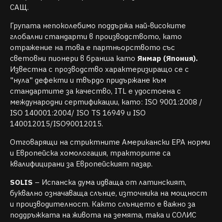
САЩ.
Групата непоколебимо поддържа най-високите
глобални стандарти в производството, като
отражение на това е партньорството със
световни пионери в бранша като
Янмар (Япония).
Известна с прозводство характеризиращо се с
"нула" дефекти и твърдо придържане към
стандартите за качество, ITL е удостоена с
международни сертификации, като: ISO 9001:2008 /
ISO 140001:2004/ ISO TS 16949 и ISO
140012015/ISO90012015.
Отговарящи на стриктните Американски EPA норми
и Европейска хомологация, тракторите са
квалифицирани за Европейският пазар.
SOLIS
– Испанска дума идваща от латинският,
буквално означаваща слънце, източника на мощност
и производителност. Както слънцето е важно за
поддръжката на живота на земята, така и СОЛИС