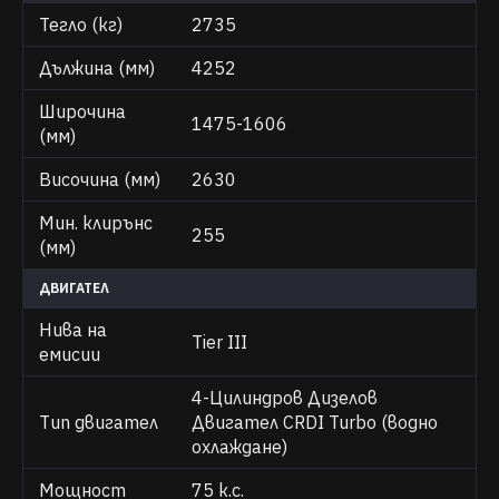
Тегло (кг)
2735
Дължина (мм)
4252
Широчина
1475-1606
(мм)
Височина (мм)
2630
Мин. клирънс
255
(мм)
ДВИГАТЕЛ
Нива на
Tier III
емисии
4-Цилиндров Дизелов
Тип двигател
Двигател CRDI Turbo (водно
охлаждане)
Мощност
75 к.с.