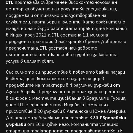
ITL
притежава съвременен високо-технологичен
център за обучение на продуктови спецификации,
поддръжка и оптимално оползотворяване на
служители, партньори и клиенти. Като сравнително
млада, но най-бързо растящата тракторна компания
в Индия, през 2021 г. ITL достигна 1.1 милиона
продадени трактори в най-кратко време. Доверена и
предпочитана, ITL доставя най-доброто
съотношение цена-качество и удобни за клиента
услуги в целият свят.
Със силното си присъствие в повечето важни пазари
в света, днес компанията е пазарен лидер в
продажбите на трактори в 4 различни държави от
Азия и Африка. Предлагаща персонализирани решения
в синхрон с местните изисквания в Бразилия и Турция,
днес ITL е единствената Индийска компания с
присъствие в 20 държави в Латинска и Южна Америка.
Докато има забележимо присъствие в
33 Европейски
държави
от ЕС и извън него, компанията успешно
стартира тракторното си представителство и в