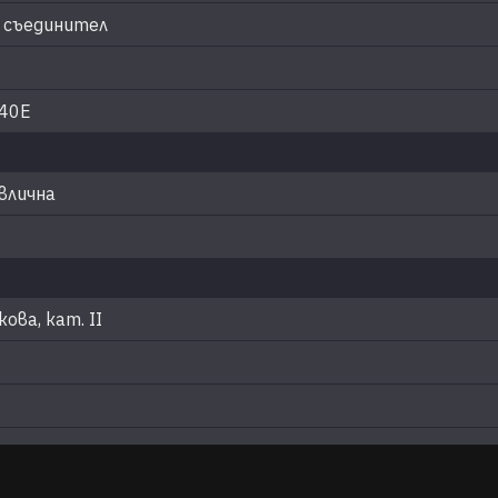
 съединител
540E
влична
ова, кат. II