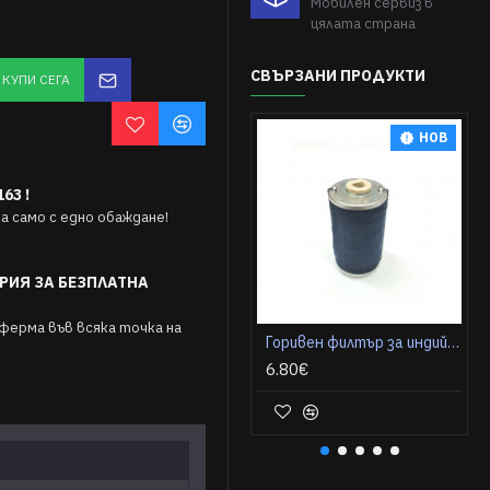
Мобилен сервиз в
цялата страна
СВЪРЗАНИ ПРОДУКТИ
КУПИ СЕГА
НОВ
63 !
 само с едно обаждане!
РИЯ ЗА БЕЗПЛАТНА
ферма във всяка точка на
Горивен филтър за индийски трактор Solis S50
6.80€