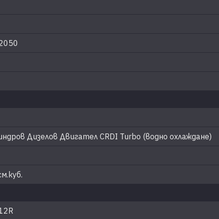
2050
I
индров Дизелов Двигател CRDI Turbo (водно охлаждане)
м.куб.
 12R