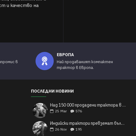
ст и качество на
ЕВРОПА
мпромис в
Най продаваният компактен
трактор в Европа.
ПОСЛЕДНИ НОВИНИ
Над 150 000 продадени трактора в Европа: Индийските трактори Solis и техния легендарен успех
25
Mar
576
Индийски трактори превземат българските полета
26
Nov
195