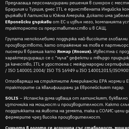
Предлагаща персонализирани решения в синхрон с местн
Бразилия и Турция, днес ITL е единствената Индийска ко
държави в Латинска и Южна Америка. Докато има забел
Европейски държави
от ЕС и извън него, компанията у
тракторното си представителство и в САЩ.
Групата непоколебимо поддържа най-високите глобални
производството, като отражение на това е партньор
пионери в бранша като
Янмар (Япония).
Известна с про
характеризиращо се с "нула" дефекти и твърдо придъ
за качество, ITL е удостоена с международни сертифика
/ ISO 140001:2004/ ISO TS 16949 и ISO 140012015/ISO90
Отговарящи на стриктните Американски EPA норми и Ев
тракторите са квалифицирани за Европейският пазар.
SOLIS
– Испанска дума идваща от латинският, буквално 
източника на мощност и производителност. Както слън
поддръжката на живота на земята, така и СОЛИС цели да
фермерите чрез висока производителност.
Синьото в логото се асоциира със стабилност, мощн