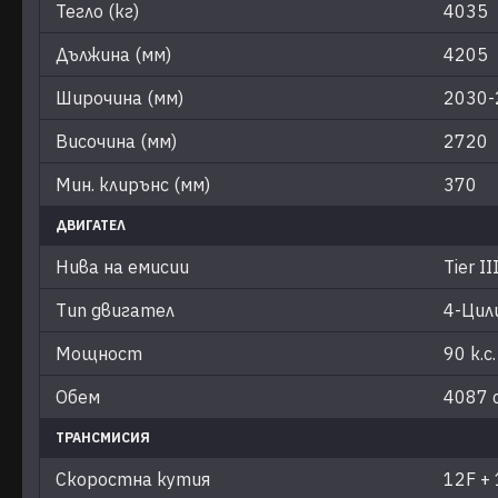
Тегло (кг)
4035
Дължина (мм)
4205
Широчина (мм)
2030-
Височина (мм)
2720
Мин. клирънс (мм)
370
ДВИГАТЕЛ
Нива на емисии
Tier II
Тип двигател
4-Цил
Мощност
90 к.с.
Обем
4087 с
ТРАНСМИСИЯ
Скоростна кутия
12F +