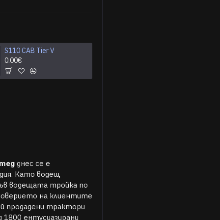
S110 CAB Tier V
S50 CAB Tier V
0.00€
0.00€
итед
днес се е
дия. Като водещ
във водещата тройка по
 доверието на клиентите
ой продадени трактори
д 1800 ентусиазирани