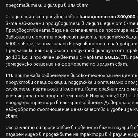
представители и дилъри в цял свят.
С годишният си производствен
капацитет от 300,000
т
3-те най-големи производители в Индия и един от 5-те 
Производствената база на компанията се простира на 20
Завършени и опитни професионалисти, представляващи 
5000 човека, са ангажирани в създаването на най-добрите
Предлагайки най-широкият продуктов диапазон от тра
до 120 к.с. и прикачен инвентар с марката
SOLIS
, ITL пр
земеделско решение на фермерите по целият свят.
ITL
притежава съвременен високо-технологичен център
продуктови спецификации, поддръжка и оптимално опол
служители, партньори и клиенти. Като сравнително млад
растящата тракторна компания в Индия, през 2021 г. IT
продадени трактори в най-кратко време. Доверена и пр
най-доброто съотношение цена-качество и удобни за кл
свят.
Със силното си присъствие в повечето важни пазари в с
пазарен лидер в продажбите на трактори в 4 различни д