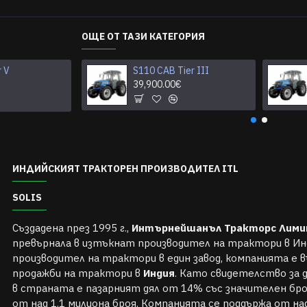
ОЩЕ ОТ ТАЗИ КАТЕГОРИЯ
r V
S26 ROPS Tier V
S110 CAB Tier III
0.00€
39,900.00€
ИНДИЙСКИЯТ ТРАКТОРЕН ПРОИЗВОДИТЕЛ ITL
SOLIS
Създадена през 1995 г.,
Интърнейшанъл Тракторс Лим
превърнала в изтъкнат производител на трактори в Ин
производител на трактори в един завод, компанията е 
продажби на трактори в
Индия
. Като свидетелство за
в страната е пазарният дял от 14% със значителен бр
от над 1.1 милиона броя. Компанията се поддържа от на