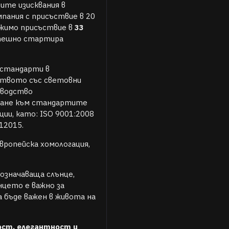
ите изисквания в
мпания с присъствие в 20
ежимо присъствие в
33
спешно стартира
 стандарти в
ството със световни
зводство
ржане към стандартите
ции, като: ISO 9001:2008
012015.
ропейска хомологация,
означаваща слънце,
цето е важно за
 бъде важен в живота на
ост, елегантност и