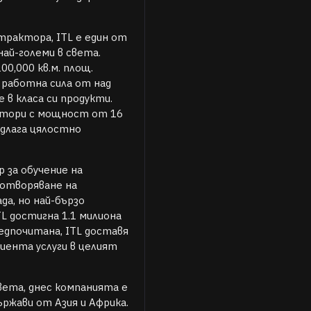
рактора, ITL е един от
най-големи в света.
0,000 кв.м. площ.
работна сила от над
 в класа си продукти.
ктори с мощност от 16
едлага цялостно
 за обучение на
зотворяване на
а, но най-бързо
L достигна 1.1 милиона
едпочитана, ITL доставя
иента услуги в целият
вета, днес компанията е
ържави от Азия и Африка.