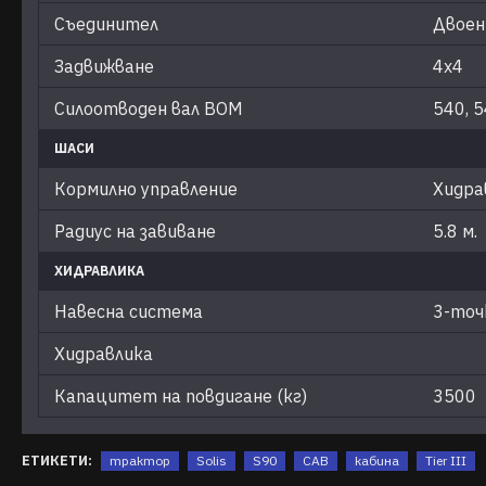
Съединител
Двоен
Задвижване
4х4
Силоотводен вал ВОМ
540, 
ШАСИ
Кормилно управление
Хидра
Радиус на завиване
5.8 м.
ХИДРАВЛИКА
Навесна система
3-точк
Хидравлика
Капацитет на повдигане (кг)
3500
ЕТИКЕТИ:
трактор
Solis
S90
CAB
кабина
Tier III