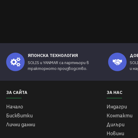
ЯПОНСКА ТЕХНОЛОГИЯ
ДО
SOLIS и YANMAR са партньори в
SOL
тракторното производство.
и н
ЗА САЙТА
ЗА НАС
Начало
Индагри
Бисквитки
Контакти
Лични данни
Дилъри
Новини