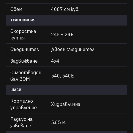
Обем
4087 см.куб.
ТРАНСМИСИЯ
Скоростна
24F + 24R
кутия
Съединител
Двоен съединител
Задвижване
4х4
Силоотводен
540, 540E
вал ВОМ
ШАСИ
Кормилно
Хидравлична
управление
Радиус на
5.65 м.
завиване