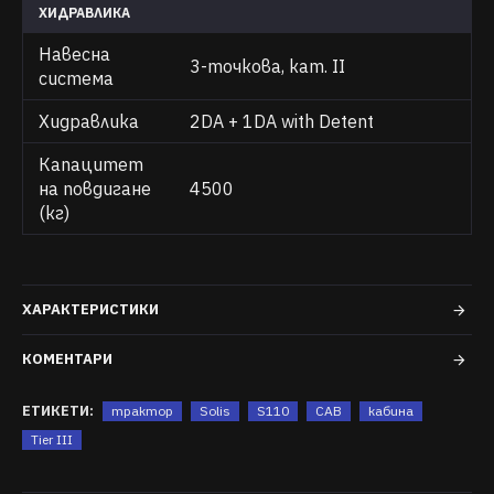
ХИДРАВЛИКА
Навесна
3-точкова, кат. II
система
Хидравлика
2DA + 1DA with Detent
Капацитет
на повдигане
4500
(кг)
ХАРАКТЕРИСТИКИ
КОМЕНТАРИ
ЕТИКЕТИ:
трактор
Solis
S110
CAB
кабина
Tier III