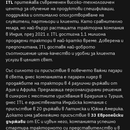
ITL
притежава съвременен високо-технологичен
център за обучение на продуктови спецификации,
поддръжка и оптимално оползотворяване на
служители, партньори и клиенти. Като сравнително
млада, но най-бързо растящата тракторна компания
в Индия, през 2021 г. ITL достигна 1.1 милиона
продадени трактори в най-кратко време. Доверена и
предпочитана, ITL доставя най-доброто
съотношение цена-качество и удобни за клиента
услуги в целият свят.
Със силното си присъствие в повечето важни пазари
в света, днес компанията е пазарен лидер в
продажбите на трактори в 4 различни държави от
Азия и Африка. Предлагаща персонализирани решения
в синхрон с местните изисквания в Бразилия и Турция,
днес ITL е единствената Индийска компания с
присъствие в 20 държави в Латинска и Южна Америка.
Докато има забележимо присъствие в
33 Европейски
държави
от ЕС и извън него, компанията успешно
стартира тракторното си представителство и в