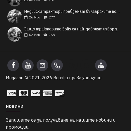
Индийски трактори превземат българските полета
26
Nov
277
Защо тракторите Solis са най-добрият избор за българските малки и средни фермери?
02
Feb
268
Индагри © 2021-
2026 Всички права запазени
НОВИНИ
Запишете се за получаване на нашите новини и
промоции.