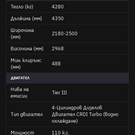
Тегло (кг)
4280
Дължина (мм)
4350
Широчина
2180-2500
(мм)
Височина (мм)
2968
Мин. клирънс
488
(мм)
ДВИГАТЕЛ
Нива на
Tier III
емисии
4-Цилиндров Дизелов
Тип двигател
Двигател CRDI Turbo (водно
охлаждане)
Мощност
110 к.с.