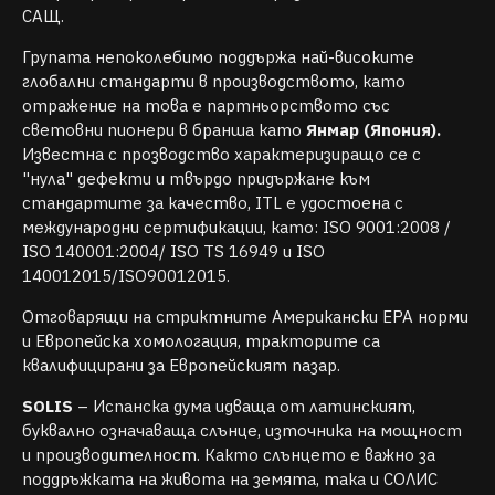
САЩ.
Групата непоколебимо поддържа най-високите
глобални стандарти в производството, като
отражение на това е партньорството със
световни пионери в бранша като
Янмар (Япония).
Известна с прозводство характеризиращо се с
"нула" дефекти и твърдо придържане към
стандартите за качество, ITL е удостоена с
международни сертификации, като: ISO 9001:2008 /
ISO 140001:2004/ ISO TS 16949 и ISO
140012015/ISO90012015.
Отговарящи на стриктните Американски EPA норми
и Европейска хомологация, тракторите са
квалифицирани за Европейският пазар.
SOLIS
– Испанска дума идваща от латинският,
буквално означаваща слънце, източника на мощност
и производителност. Както слънцето е важно за
поддръжката на живота на земята, така и СОЛИС