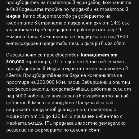
производител на трактори в един завод, компанията
е във водещата тройка по продажби на трактори в
Индия
. Като свидетелство за доверието на
клиентите в страната е пазарният дял от 14% със
значителен брой продадени трактори от над 1.1
милиона броя. Компанията се поддържа от над 1800
ентусиазирани представители и дилъри в цял свят.
С годишният си производствен
капацитет от
300,000
трактора, ITL е един от 3-те най-големи
производители в Индия и един от 5-те най-големи в
света. Производствената база на компанията се
простира на 200,000 кв.м. площ. Завършени и опитни
професионалисти, представляващи работна сила от
над 5000 човека, са ангажирани в създаването на най-
добрите в класа си продукти. Предлагайки най-
широкият продуктов диапазон от трактори с
мощност от 16 до 120 к.с. и прикачен инвентар с
марката
SOLIS
, ITL предлага цялостно земеделско
решение на фермерите по целият свят.