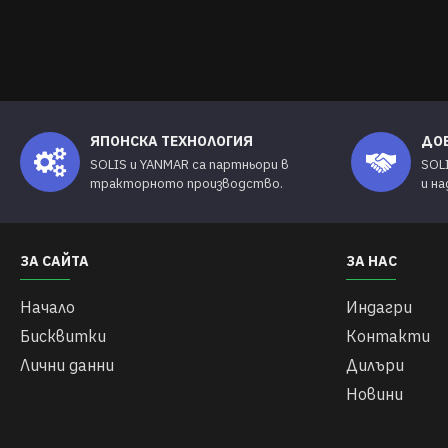
ЯПОНСКА ТЕХНОЛОГИЯ
ДО
SOLIS и YANMAR са партньори в
SOL
тракторното производство.
и н
ЗА САЙТА
ЗА НАС
Начало
Индагри
Бисквитки
Контакти
Лични данни
Дилъри
Новини