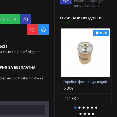
Мобилен сервиз в
цялата страна
СВЪРЗАНИ ПРОДУКТИ
КУПИ СЕГА
НОВ
63 !
 само с едно обаждане!
РИЯ ЗА БЕЗПЛАТНА
ферма във всяка точка на
Горивен филтър за индийски трактор Solis S16, S22, S50
6.80€