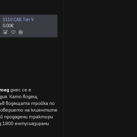
S110 CAB Tier V
S50 CAB Tier V
0.00€
0.00€
итед
днес се е
дия. Като водещ
във водещата тройка по
 доверието на клиентите
ой продадени трактори
д 1800 ентусиазирани