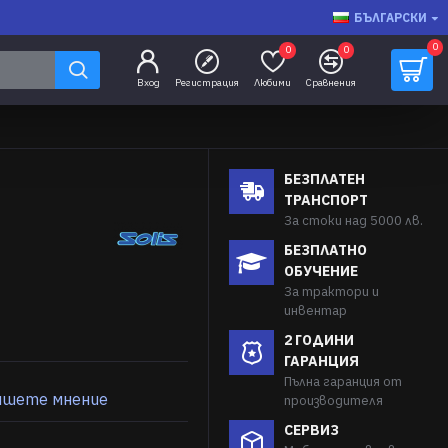
БЪЛГАРСКИ
0
0
0
Вход
Регистрация
Любими
Сравнения
БЕЗПЛАТЕН
ТРАНСПОРТ
За стоки над 5000 лв.
БЕЗПЛАТНО
ОБУЧЕНИЕ
За трактори и
инвентар
2 ГОДИНИ
ГАРАНЦИЯ
Пълна гаранция от
ишете мнение
производителя
СЕРВИЗ