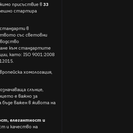
ежимо присъствие в
33
спешно стартира
 стандарти в
ството със световни
зводство
ржане към стандартите
ции, като: ISO 9001:2008
012015.
ропейска хомологация,
означаваща слънце,
цето е важно за
 бъде важен в живота на
ост, елегантност и
ст и качество на