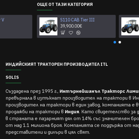
ОЩЕ ОТ ТАЗИ КАТЕГОРИЯ
r V
S26 ROPS Tier V
S110 CAB Tier III
0.00€
39,900.00€
ИНДИЙСКИЯТ ТРАКТОРЕН ПРОИЗВОДИТЕЛ ITL
SOLIS
Създадена през 1995 г.,
Интърнейшанъл Тракторс Лим
превърнала в изтъкнат производител на трактори в Ин
производител на трактори в един завод, компанията е 
продажби на трактори в
Индия
. Като свидетелство за
в страната е пазарният дял от 14% със значителен бр
от над 1.1 милиона броя. Компанията се поддържа от на
представители и дилъри в цял свят.