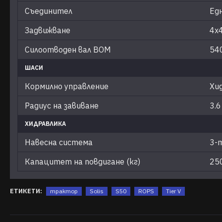
Съединител
Ед
Задвижване
4х
Силоотводен вал ВОМ
54
ШАСИ
Кормилно управление
Хи
Радиус на завиване
3.6
ХИДРАВЛИКА
Навесна система
3-т
Капацитет на повдигане (кг)
25
ЕТИКЕТИ:
трактор
Solis
S50
ROPS
Tier V