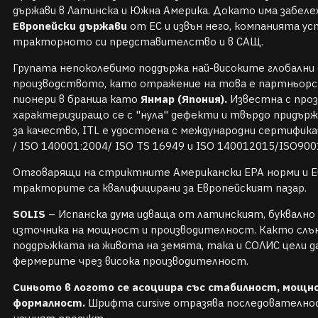
държави в Латинска и Южна Америка. Докато има забел
Европейски държави
от ЕС и извън него, компанията у
тракторното си представителство и в САЩ.
Групата непоколебимо поддържа най-високите глобални
производството, като отражение на това е партньор
пионери в бранша като
Янмар (Япония).
Известна с про
характеризиращо се с "нула" дефекти и твърдо придъ
за качество, ITL е удостоена с международни сертифика
/ ISO 140001:2004/ ISO TS 16949 и ISO 140012015/ISO90
Отговарящи на стриктните Американски EPA норми и Ев
тракторите са квалифицирани за Европейският пазар.
SOLIS
– Испанска дума идваща от латинският, буквално 
източника на мощност и производителност. Както слън
поддръжката на живота на земята, така и СОЛИС цели да
фермерите чрез висока производителност.
Синьото в логото се асоциира със стабилност, мощн
формалност.
Шрифта cursive отразява последователно