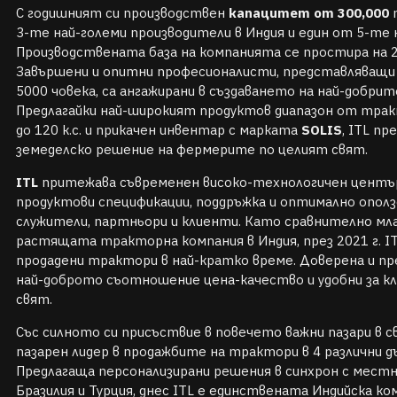
С годишният си производствен
капацитет от 300,000
т
3-те най-големи производители в Индия и един от 5-те 
Производствената база на компанията се простира на 20
Завършени и опитни професионалисти, представляващи 
5000 човека, са ангажирани в създаването на най-добрите
Предлагайки най-широкият продуктов диапазон от тра
до 120 к.с. и прикачен инвентар с марката
SOLIS
, ITL пр
земеделско решение на фермерите по целият свят.
ITL
притежава съвременен високо-технологичен център
продуктови спецификации, поддръжка и оптимално опол
служители, партньори и клиенти. Като сравнително млад
растящата тракторна компания в Индия, през 2021 г. IT
продадени трактори в най-кратко време. Доверена и пр
най-доброто съотношение цена-качество и удобни за кл
свят.
Със силното си присъствие в повечето важни пазари в с
пазарен лидер в продажбите на трактори в 4 различни д
Предлагаща персонализирани решения в синхрон с местн
Бразилия и Турция, днес ITL е единствената Индийска ко