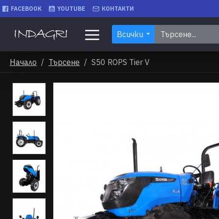
FACEBOOK
YOUTUBE
КОНТАКТИ
Всички
Начало
Търсене
S50 ROPS Tier V