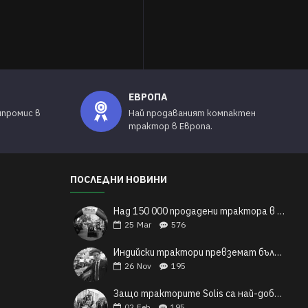
ЕВРОПА
мпромис в
Най продаваният компактен
трактор в Европа.
ПОСЛЕДНИ НОВИНИ
Над 150 000 продадени трактора в Европа: Индийските трактори Solis и техния легендарен успех
25
Mar
576
Индийски трактори превземат българските полета
26
Nov
195
Защо тракторите Solis са най-добрият избор за българските малки и средни фермери?
02
Feb
195