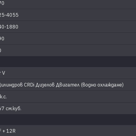
70
25-4055
40-1880
90
0
r V
Цилиндров CRDi Дизелов Двигател (водно охлаждане)
к.с.
7 см.куб.
F + 12R