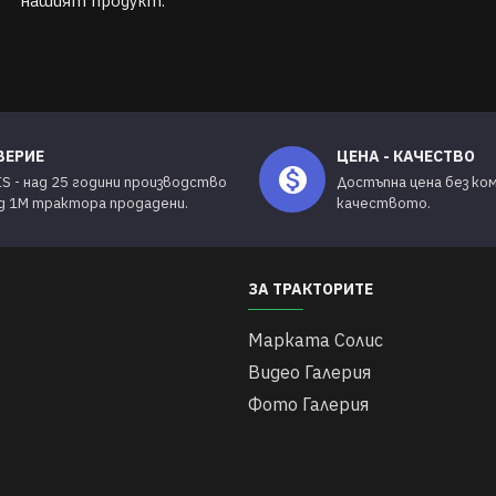
нашият продукт.
ВЕРИЕ
ЦЕНА - КАЧЕСТВО
IS - над 25 години производство
Достъпна цена без ко
ад 1М трактора продадени.
качеството.
ЗА ТРАКТОРИТЕ
Марката Солис
Видео Галерия
Фото Галерия