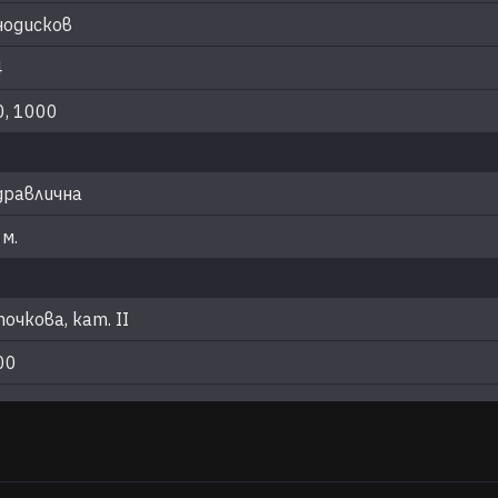
нодисков
4
0, 1000
дравлична
 м.
очкова, кат. II
00