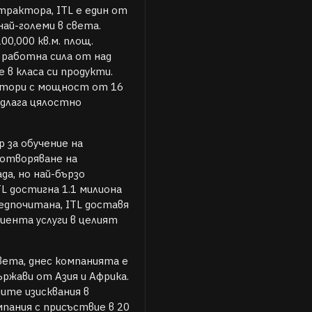
рактора, ITL е един от
най-големи в света.
0,000 кв.м. площ.
работна сила от над
 в класа си продукти.
ктори с мощност от 16
едлага цялостно
 за обучение на
зотворяване на
а, но най-бързо
L достигна 1.1 милиона
едпочитана, ITL доставя
иента услуги в целият
вета, днес компанията е
ържави от Азия и Африка.
ите изисквания в
мпания с присъствие в 20