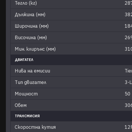
Тегло (кг)
28
Дължина (мм)
38
Широчина (мм)
18
Височина (мм)
26
Мин. клирънс (мм)
31
ДВИГАТЕЛ
Нива на емисии
Tie
Тип двигател
3-
Мощност
50 
Обем
306
ТРАНСМИСИЯ
Скоростна кутия
12